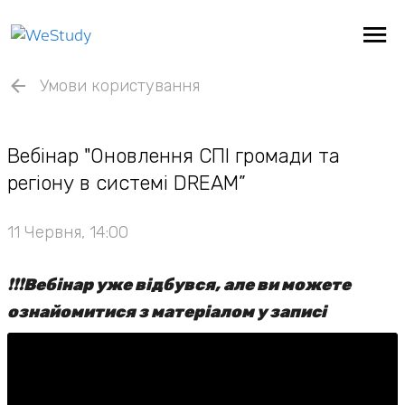
Умови користування
Вебінар "Оновлення СПІ громади та
регіону в системі DREAM”
11 Червня, 14:00
❗️❗️❗️Вебінар уже відбувся, але ви можете
ознайомитися з матеріалом у записі