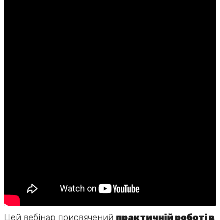
Цей вебінар присвячений
практичній роботі в