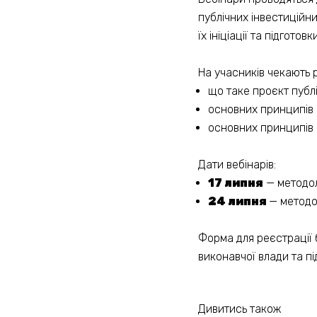
публічних інвестиційни
їх ініціації та підготовки
На учасників чекають 
що таке проєкт публі
основних принципів 
основних принципів 
Дати вебінарів:
17 липня
—
методол
24 липня
—
методол
Форма для реєстрації 
виконавчої влади та п
Дивитись також