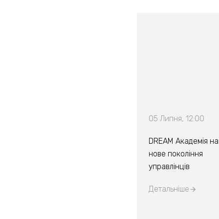
05 Липня, 12:00
DREAM Академія на
нове покоління
управлінців
Детальніше