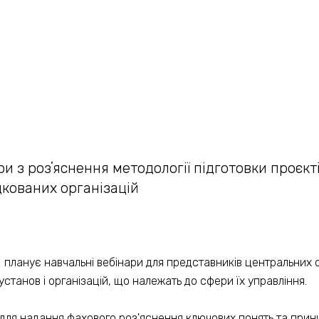
и з розʼяснення методології підготовки проєкт
кованих організацій
планує навчальні вебінари для представників центральних о
установ і організацій, що належать до сфери їх управління.
для надання фахового роз'яснення ключових понять та принц