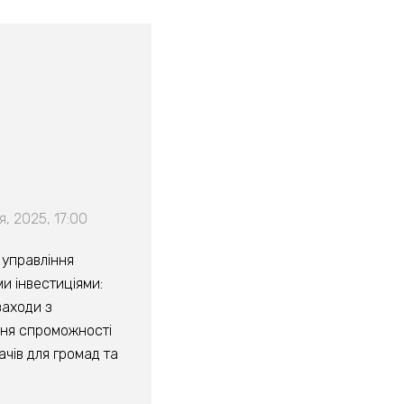
, 2025, 17:00
управління
и інвестиціями:
аходи з
ня спроможності
чів для громад та