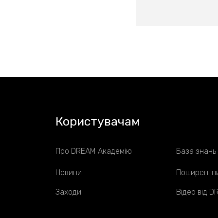
Користувачам
Про DREAM Академію
База знань
Новини
Поширені п
Заходи
Відео від 