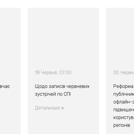
18 Червня, 07:00
30 Червня
вчає
Щодо записів червневих
Реформа 
зустрічей по СПІ
публічним
офлайн-з
Детальніше
підвищен
користува
регіонів