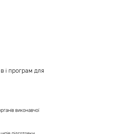
ів і програм для
рганів виконавчої
ипів підготовки