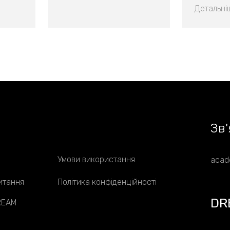
Детальні
Зв
'
Умови використання
acad
итання
Політика конфіденційності
DR
DREAM