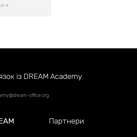
ше
язок із DREAM Academy
emy@dream-office.org
EAM
Партнери