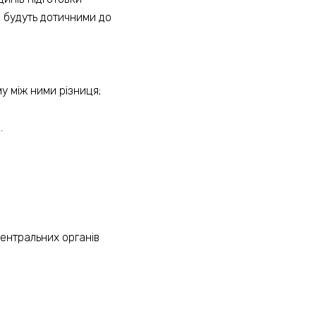
кі будуть дотичними до
му між ними різниця;
.
ентральних органів