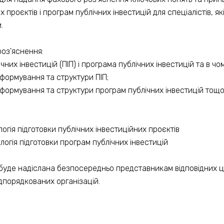
х проєктів і програм публічних інвестицій для спеціалістів, я
.
роз'яснення:
чних інвестицій (ПІП) і програма публічних інвестицій та в чо
формування та структури ПІП;
формування та структури програм публічних інвестицій тощо
огія підготовки публічних інвестиційних проєктів
огія підготовки програм публічних інвестицій
буде надіслана безпосередньо представникам відповідних ц
ідпорядкованих організацій.