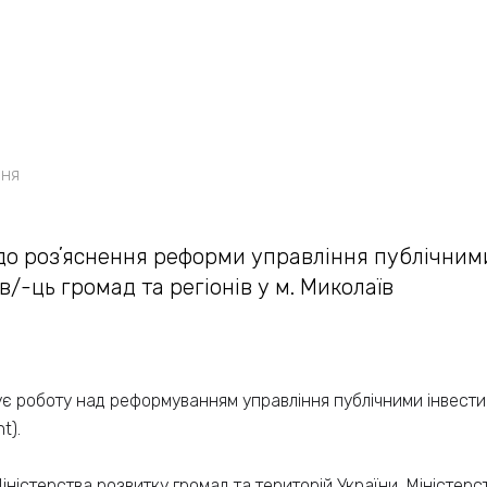
ння
о розʼяснення реформи управління публічним
/-ць громад та регіонів у м. Миколаїв
є роботу над реформуванням управління публічними інвестиц
t).
іністерства розвитку громад та територій України, Міністерс