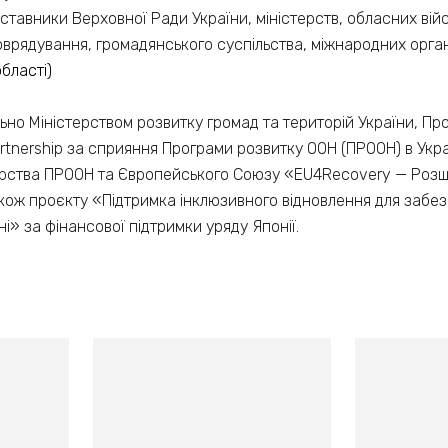
тавники Верховної Ради України, міністерств, обласних війс
оврядування, громадянського суспільства, міжнародних орга
бласті)
льно Міністерством розвитку громад та територій України, 
artnership за сприяння Програми розвитку ООН (ПРООН) в Укра
рства ПРООН та Європейського Союзу «EU4Recovery — Роз
також проєкту «Підтримка інклюзивного відновлення для забез
і» за фінансової підтримки уряду Японії.