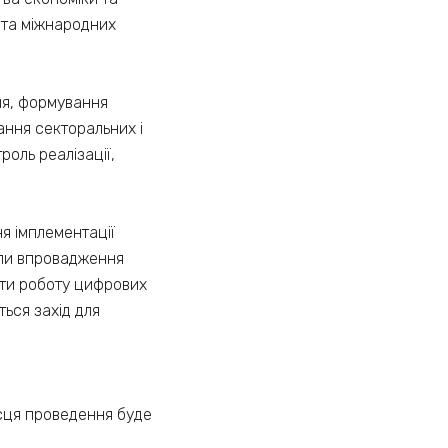
х та міжнародних
ня, формування
ання секторальних і
роль реалізації,
я імплементації
апи впровадження
ати роботу цифрових
ься захід для
ісця проведення буде