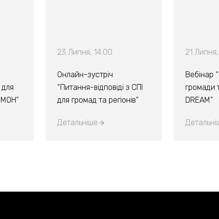
23 Липня, 14:00
21 Липня,
Онлайн-зустріч
Вебінар 
 для
“Питання-відповіді з СПІ
громади т
х МОН"
для громад та регіонів”
DREAM”
Детальніше
Детальні