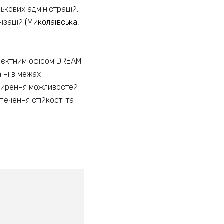
ькових адміністрацій,
нізацій
(Миколаївська,
Проєктним офісом DREAM
їні в межах
ширення можливостей
печення стійкості та