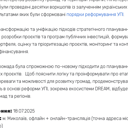
 були проведені десятки воркшопів із залученням українськи
ультатами яких були сформовані
порядки реформування УПІ
.
ансформацію та уніфікацію підходів стратегічного плануван
, розробки проєктів та програм публічних інвестицій, формув
тфеля, оцінку та пріоритезацію проєктів, моніторинг та конт
фінансування.
ромада була спроможною по-новому підходити до плануванн
их проєктів. Щоб пояснити логіку та проінформувати про ет
ереваги та можливості для розвитку громад, продемонструв
ть в основі реформи УПІ, зокрема екосистеми DREAM, відбудет
ад та регіонів.
ення:
18.07.2025
:
м. Миколаїв, офлайн + онлайн-трансляція (точна адреса м
о)