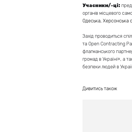
Учасники/-ці:
предс
органів місцевого сам
Одеська, Херсонська о
Захід проводиться спі
та Open Contracting P
флагманського партне
громад в Україні», а 
безпеки людей в Україн
Дивитись також