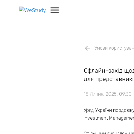
Умови користува
Офлайн-захід щод
для представників
18 Липня, 2025, 09:30
Уряд України продовжу
Investment Managemen
Спільними зусиллями М