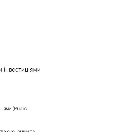
и інвестиціями
іями (Public
тва економіки та