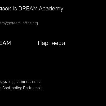
язок із DREAM Academy
emy@dream-office.org
EAM
Партнери
едумов для відновлення
Contracting Partnership.