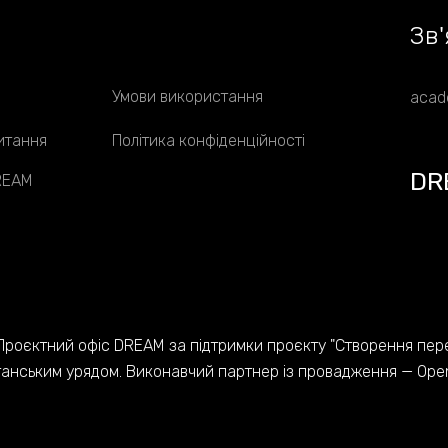
Зв
'
Умови використання
acad
итання
Політика конфіденційності
DR
DREAM
Проєктний офіс DREAM за підтримки проєкту "Створення пер
танським урядом. Виконавчий партнер із провадження — Open 