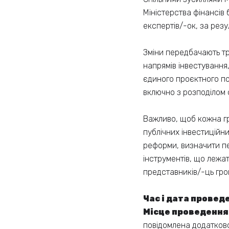
Міністерства фінансів
експертів/-ок, за рез
Зміни передбачають тр
напрямів інвестування
єдиного проєктного пор
включно з розподілом 
Важливо, щоб кожна г
публічних інвестиційн
реформи, визначити п
інструментів, що лежа
представників/-ць гром
Час і дата провед
Місце проведення
повідомлена додатков