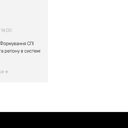
 14:00
“Формування СПІ
а регіону в системі
ше