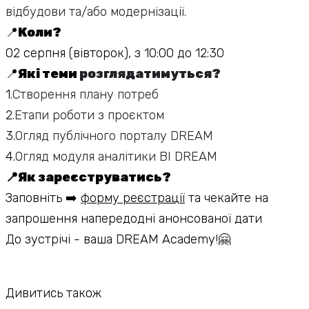
відбудови та/або модернізації.
📍
Коли?
02 серпня (вівторок), з 10:00 до 12:30
📍
Які теми
розглядатимуться?
1.
Створення плану потреб
2.
Етапи роботи з проєктом
3.
Огляд публічного порталу DREAM
4.
Огляд модуля аналітики ВІ DREAM
📍Як зареєструватись?
Заповніть ➡️
форму реєстрації
та чекайте на
запрошення напередодні анонсованої дати
До зустрічі - ваша DREAM Academy!🤗
Дивитись також