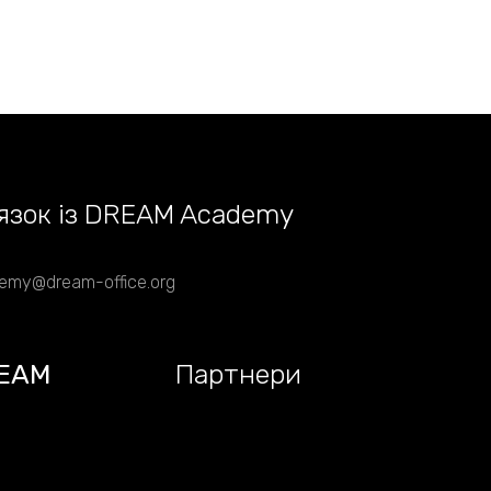
язок із DREAM Academy
emy@dream-office.org
EAM
Партнери