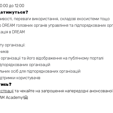
10:00 до 12:00
датимуться?
ивості, переваги використання, складові екосистеми тощо
 DREAM головних органів управління та підпорядкованих орг
кація в DREAM
у організації:
ників
організації та його відображення на публічному порталі
ідпорядкованих організацій
льних осіб для підпорядкованих організацій
ідтримки користувачів
тись?
страції
та чекайте на запрошення напередодні анонсованої
EAM Academy!🤗