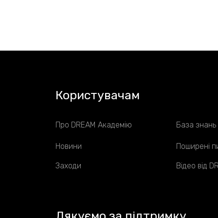
Користувачам
Про DREAM Академію
База знань
Новини
Поширені п
Заходи
Відео від 
Дякуємо за підтримку