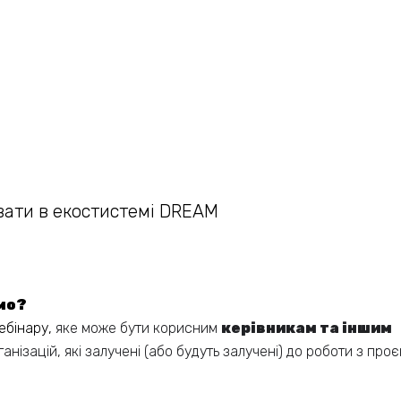
вати в екостистемі DREAM
мо?
ебінару,
яке може бути корисним
керівникам та іншим
ганізацій, які залучені (або будуть залучені) до роботи з про