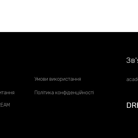
Зв
'
Умови використання
acad
итання
Політика конфіденційності
DR
DREAM