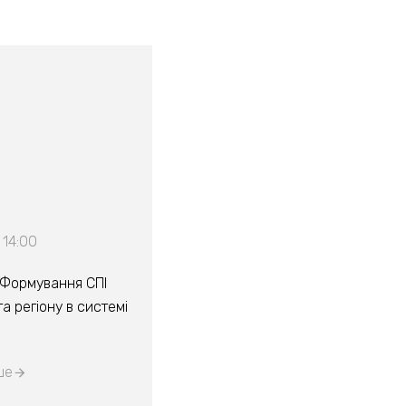
 14:00
“Формування СПІ
а регіону в системі
ше