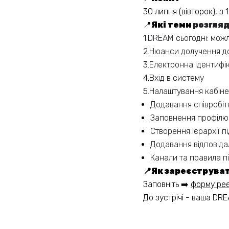
30 липня (вівторок), з 
📍
Які теми
розгля
1.
DREAM сьогодні: можл
2.
Нюанси долучення до
3.
Електронна ідентифі
4.
Вхід в систему
5.
Налаштування кабінет
Додавання співробіт
Заповнення профілю 
Створення ієрархії п
Додавання відповіда
Канали та правила п
📍Як зареєструва
Заповніть ➡️
форму реє
До зустрічі - ваша DR