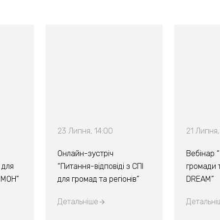
23 Липня, 14:00
21 Липня,
Онлайн-зустріч
Вебінар 
 для
“Питання-відповіді з СПІ
громади т
х МОН"
для громад та регіонів”
DREAM”
Детальніше
Детальні