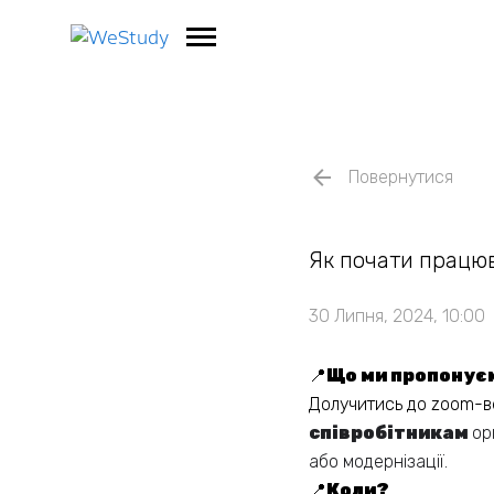
Повернутися
Як почати працю
30 Липня, 2024, 10:00
📍
Що ми пропонує
Долучитись до zoom-в
співробітникам
ор
або модернізації.
📍
Коли?