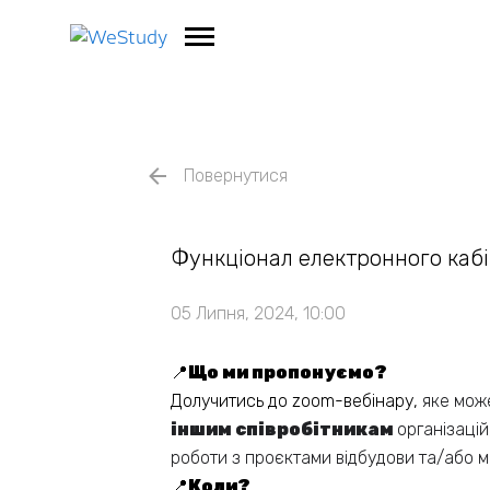
Повернутися
Функціонал електронного каб
05 Липня, 2024, 10:00
📍
Що ми пропонуємо?
Долучитись до zoom-вебінару,
яке мож
іншим співробітникам
організацій
роботи з проєктами відбудови та/або мо
📍
Коли?