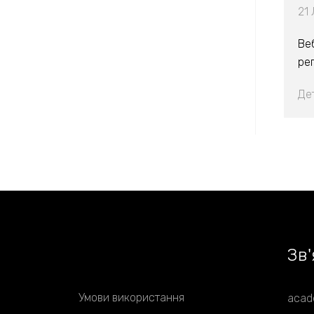
21 
Ве
ре
Де
Зв
'
Умови використання
acad