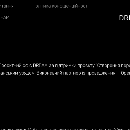
итання
Політика конфіденційності
DR
DREAM
Проєктний офіс DREAM за підтримки проєкту "Створення пер
танським урядом. Виконавчий партнер із провадження — Open 
ому режимі. © Міністерство розвитку громад та територій України,