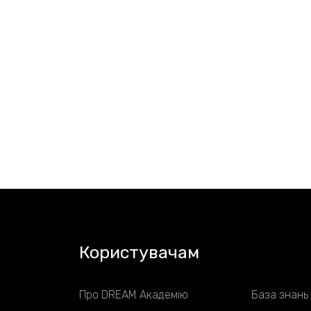
Користувачам
Про DREAM Академію
База знань