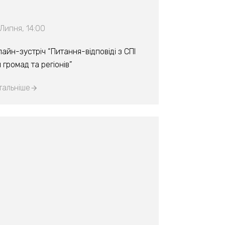
Липня, 14:00
айн-зустріч “Питання-відповіді з СПІ
 громад та регіонів”
тальніше