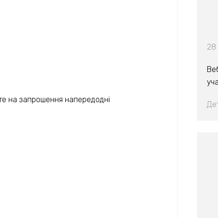
28 
Веб
уча
те на запрошення напередодні
Де