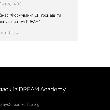
Липня, 14:00
бінар “Формування СПІ громади та
гіону в системі DREAM”
тальніше
язок із DREAM Academy
emy@dream-office.org