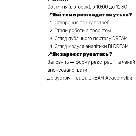
05 липня (вівторок), з 10:00 до 12:30
📍
Які теми
розглядатимуться?
Створення плану потреб
Етапи роботи з проєктом
Огляд публічного порталу DREAM
Огляд модуля аналітики ВІ DREAM
📍Як зареєструватись?
Заповніть ➡️
форму реєстрації
та чекай
анонсованої дати
До зустрічі - ваша DREAM Academy!🤗