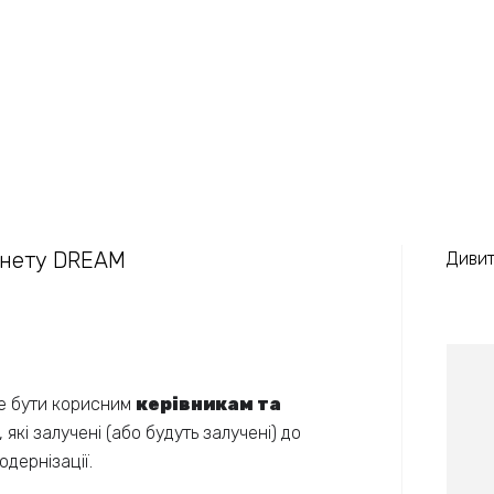
інету DREAM
Дивит
е бути корисним
керівникам та
, які залучені (або будуть залучені) до
дернізації.