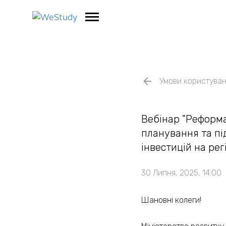
Умови користува
Вебінар "Реформа
планування та пі
інвестицій на ре
30 Липня, 2025, 14:00
Шановні колеги!