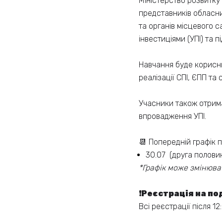
Міністерство розвитку
представників обласних
та органів місцевого 
інвестиціями (УПІ) та 
Навчання буде корисним
реалізації СПІ, ЄПП та
Учасники також отрима
впровадження УПІ.
📆 Попередній графік 
30.07 (друга половин
*Графік може змінюва
❗Реєстрація на под
Всі реєстрації після 1