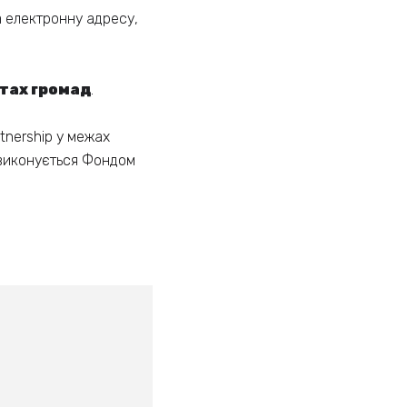
а електронну адресу,
тах громад
.
tnership у межах
о виконується Фондом