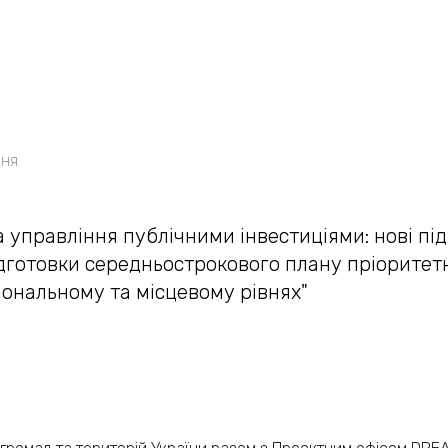
ння
 управління публічними інвестиціями: нові пі
дготовки середньострокового плану пріоритет
гіональному та місцевому рівнях"