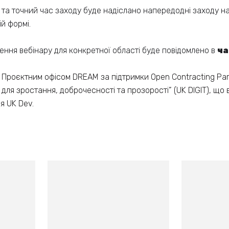
та точний час заходу буде надіслано напередодні заходу н
ій формі.
ння вебінару для конкретної області буде повідомлено в
ча
Проєктним офісом DREAM за підтримки Open Contracting Par
 для зростання, доброчесності та прозорості” (UK DIGIT), щ
я UK Dev.