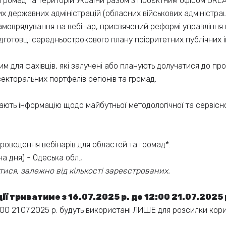
 громад та територій України разом з Проєктним офісом DR
 державних адміністрацій (обласних військових адміністрацій
самоврядування на вебінар, присвячений реформі управління
підготовці середньострокового плану пріоритетних публічних і
 для фахівців, які залучені або планують долучатися до про
 секторальних портфелів регіонів та громад.
ють інформацію щодо майбутньої методологічної та сервісно
проведення вебінарів для областей та громад*:
а дня) - Одеська обл.,
тися, залежно від кількості зареєстрованих.
ії триватиме з 16.07.2025 р. до 12:00 21.07.2025 
2:00 21.07.2025 р. будуть використані ЛИШЕ для розсилки кор