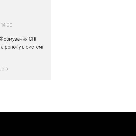
 14:00
“Формування СПІ
а регіону в системі
ше