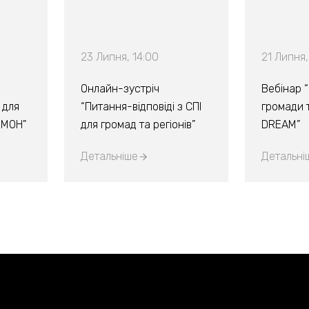
23 Липня, 14:00
21 Липня,
Онлайн-зустріч
Вебінар 
 для
“Питання-відповіді з СПІ
громади т
х МОН"
для громад та регіонів”
DREAM”
Детальніше
Детальні