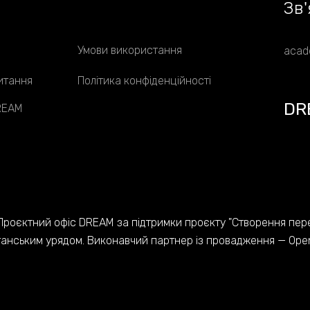
Зв
'
Умови використання
acad
итання
Політика конфіденційності
DR
DREAM
Проєктний офіс DREAM за підтримки проєкту "Створення пер
танським урядом. Виконавчий партнер із провадження — Open 