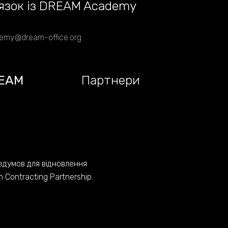
язок із DREAM Academy
emy@dream-office.org
EAM
Партнери
едумов для відновлення
Contracting Partnership.