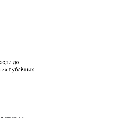
дходи до
них публічних