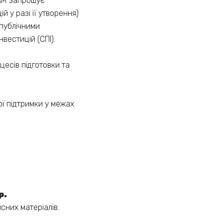
EAM запрошує
 у разі її утворення)
 публічними
нвестицій (СПІ).
цесів підготовки та
ї підтримки у межах
р.
исних матеріалів.