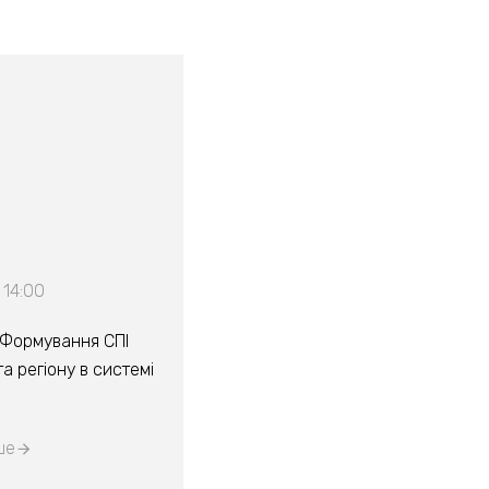
 14:00
“Формування СПІ
а регіону в системі
ше