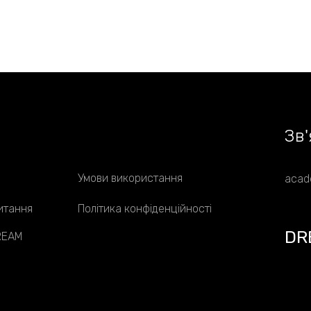
Зв
'
Умови використання
acad
итання
Політика конфіденційності
DR
DREAM