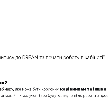
читись до DREAM та почати роботу в кабінеті"
0
мо?
ебінару,
яке може бути корисним
керівникам та іншим
ганізацій, які залучені (або будуть залучені) до роботи з про