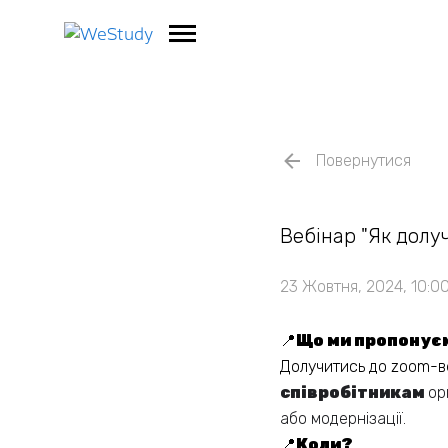
Повернутися
Вебінар "Як долу
23 Жовтня, 2024, 10:0
📍
Що ми пропонує
Долучитись до zoom-в
співробітникам
ор
або модернізації.
📍
Коли?