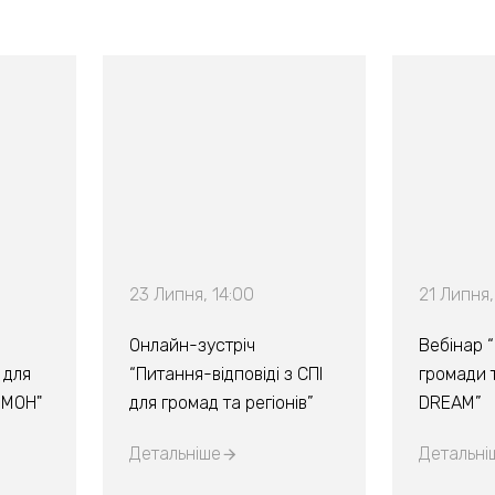
23 Липня, 14:00
21 Липня,
Онлайн-зустріч
Вебінар 
 для
“Питання-відповіді з СПІ
громади т
х МОН"
для громад та регіонів”
DREAM”
Детальніше
Детальні