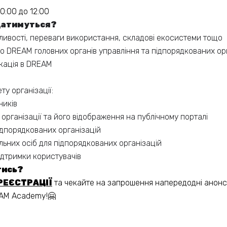
10:00 до 12:00
датимуться?
ливості, переваги використання, складові екосистеми тощо
 DREAM головних органів управління та підпорядкованих ор
кація в DREAM
у організації:
ників
організації та його відображення на публічному порталі
ідпорядкованих організацій
льних осіб для підпорядкованих організацій
ідтримки користувачів
тись?
РЕЄСТРАЦІЇ
та чекайте на запрошення напередодні анонс
EAM Academy!🤗