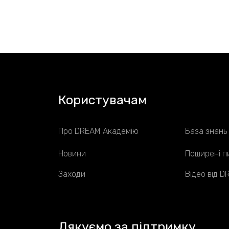
Користувачам
Про DREAM Академію
База знань
Новини
Поширені п
Заходи
Відео від 
Дякуємо за підтримку