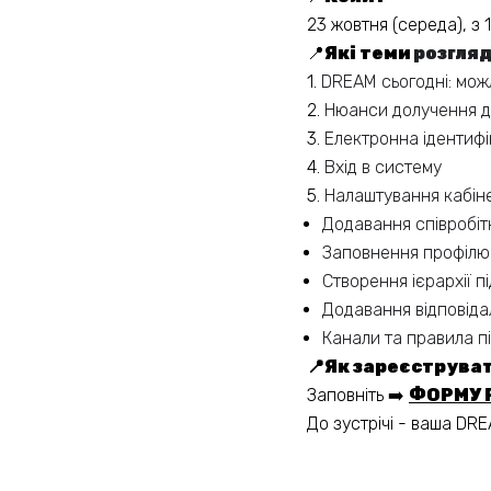
23 жовтня (середа), з 
📍
Які теми
розгля
1.
DREAM сьогодні: мож
2.
Нюанси долучення до
3.
Електронна ідентифі
4.
Вхід в систему
5.
Налаштування кабінет
Додавання співробіт
Заповнення профілю 
Створення ієрархії п
Додавання відповіда
Канали та правила п
📍Як зареєструва
Заповніть ➡️
ФОРМУ 
До зустрічі - ваша DR