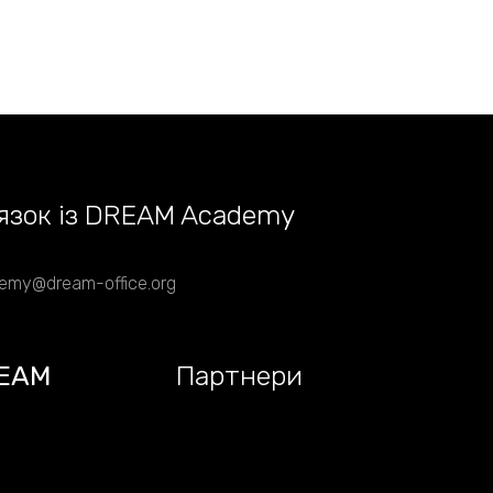
язок із DREAM Academy
emy@dream-office.org
EAM
Партнери