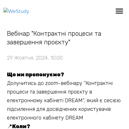
Повернутися
Вебінар "Контрактні процеси та
завершення проєкту"
29 Жовтня, 2024, 10:00
Що ми пропонуємо?
Долучитись до zoom-вебінару “Контрактні
процеси та завершення проєкту в
електронному кабінеті DREAM”, який є сесією
підсилення для досвідчених користувачів
електронного кабінету DREAM
📍
Коли?