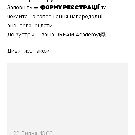
Заповніть
➡️
ФОРМУ РЕЄСТРАЦІЇ
та
чекайте на запрошення напередодні
анонсованої дати
До зустрічі - ваша DREAM Academy!🤗
Дивитись також
28 Липня, 10:00