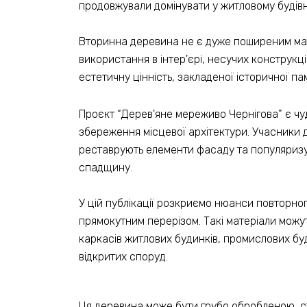
продовжували домінувати у житловому будівни
Вторинна деревина не є дуже поширеним матер
використання в інтер'єрі, несучих конструкц
естетичну цінність, закладеної історичної пам
Проєкт “Дерев'яне мереживо Чернігова” є чу
збереження місцевої архітектури. Учасники 
реставрують елементи фасаду та популяризу
спадщину.
У цій публікації розкриємо нюанси повторно
прямокутним перерізом. Такі матеріали можут
каркасів житлових будинків, промислових буд
відкритих споруд.
Ця деревина може бути грубо обробленою, с