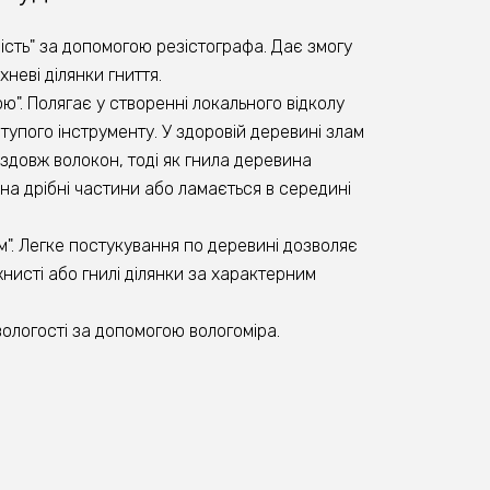
дість" за допомогою резістографа. Дає змогу
неві ділянки гниття.
ю". Полягає у створенні локального відколу
тупого інструменту. У здоровій деревині злам
вздовж волокон, тоді як гнила деревина
на дрібні частини або ламається в середині
м". Легке постукування по деревині дозволяє
нисті або гнилі ділянки за характерним
.
ологості за допомогою вологоміра.