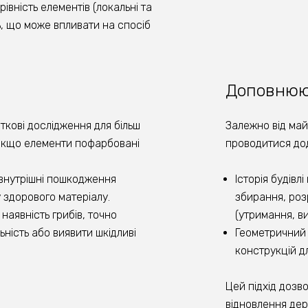
івність елементів (локальні та
ь, що може впливати на спосіб
Доповнюю
ткові дослідження для більш
Залежно від ма
 якщо елементи пофарбовані
проводитися дод
 внутрішні пошкодження
Історія будівл
 здорового матеріалу.
збирання, роз
наявність грибів, точно
(утримання, в
ьність або виявити шкідливі
Геометричний 
конструкцій дл
Цей підхід доз
відновлення дер