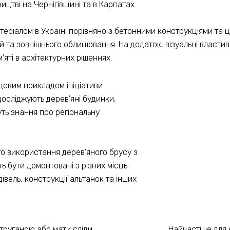
цтві на Чернігівщині та в Карпатах.
іалом в Україні порівняно з бетонними конструкціями та цег
ій та зовнішнього облицювання. На додаток, візуальні власти
'яті в архітектурних рішеннях.
довим прикладом ініціативи
досліджують дерев'яні будинки,
ть знання про регіональну
го використання дерев'яного брусу з
ь бути демонтовані з різних місць:
івель, конструкції альтанок та інших
труганою або мати сліди
Найчастіше для 