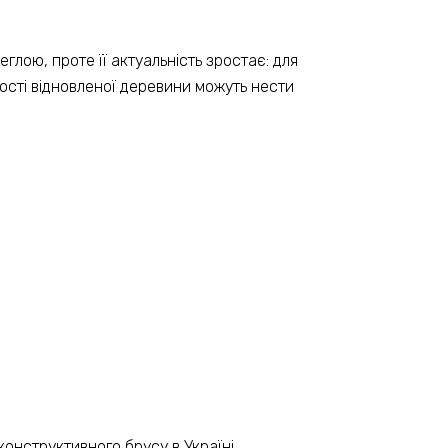
лою, проте її актуальність зростає: для
вості відновленої деревини можуть нести
конструктивного брусу в Україні