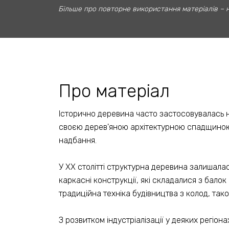
Більше про повторне використання матеріалів – 
Про матеріал
Історично деревина часто застосовувалась на 
своєю дерев'яною архітектурною спадщиною. 
надбання.
У ХХ столітті структурна деревина залишалася
каркасні конструкції, які складалися з балок
традиційна техніка будівництва з колод, так
З розвитком індустріалізації у деяких регіо