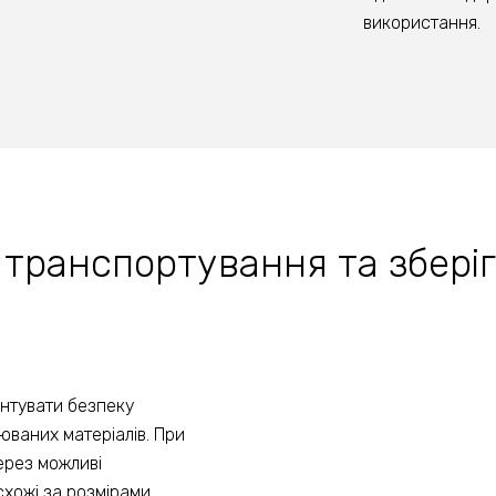
використання.
 транспортування та збері
нтувати безпеку
люваних матеріалів. При
ерез можливі
схожі за розмірами