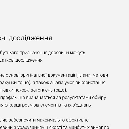
чі дослідження
йбутнього призначення деревини можуть
аткові дослідження:
і на основі оригінальної документації (плани, методи
рахунки тощо), а також аналіз умов використання
ипадки пожеж, затоплень тощо).
профіль, що визначається за результатами обміру
я фіксації розмірів елементів та їх з'єднань.
воляє забезпечити максимально ефективне
евини з урахуванням її якості та майбутніх вимог до