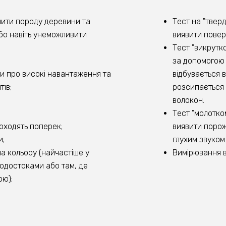
чити породу деревини та
Тест на "твер
або навіть унеможливити
виявити поверх
Тест "викрутко
за допомогою 
и про високі навантаження та
відбувається 
ів;
розсипається 
волокон.
Тест "молотко
оходять поперек;
виявити порож
и;
глухим звуком
на кольору (найчастіше у
Вимірювання в
водостоками або там, де
ою);