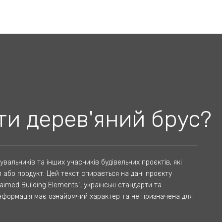
и дерев'яний брус?
увальників та інших учасників будівельних проєктів, які
або продукт. Цей текст спирається на дані проєкту
claimed Building Elements"
, українські стандарти та
інформація має ознайомчий характер та не призначена для