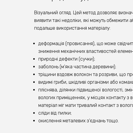
Візуальний огляд. Цей метод дозволяє визна
виявити такі недоліки, які можуть обмежити 
подальше використання матеріалу:
деформація (провисання), що може свідчит
зниження механічних властивостей елемент
природні дефекти (сучки);
заболонь (м'яка частина деревини);
тріщини вздовж волокон та розриви, що пр
видимі гриби, шкідливі організми або комах
пліснява, ділянки підвищеної вологості, змі
вологих приміщеннях, у місцях контакту з 
матеріал міг мати тривалий контакт з волог
сліди від пилки;
окислення металевих з'єднань тощо.