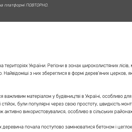
на платформі
ПОВТОРНО
.
територіях України. Регіони в зонах широколистяних лісів, м
Найвідоміші з них збереглися в формі дерев'яних церков, як
 важливим матеріалом у будівництві в Україні, особливо для 
 і стійок, були популярні через свою простоту, швидкість монт
ож активно використовувалися, особливо в сільських районах
нах деревина почала поступово замінюватися бетоном і цеглою